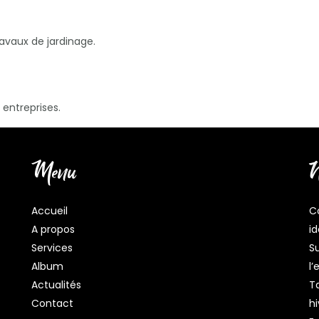
avaux de jardinage.
entreprises.
Menu
N
Accueil
Co
A propos
id
Services
S
Album
l’
Actualités
Ta
Contact
hi