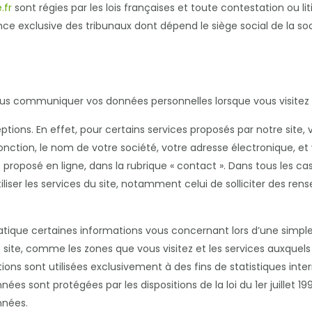
.fr
sont régies par les lois françaises et toute contestation ou lit
ce exclusive des tribunaux dont dépend le siège social de la so
us communiquer vos données personnelles lorsque vous visitez n
tions. En effet, pour certains services proposés par notre si
onction, le nom de votre société, votre adresse électronique, et
t proposé en ligne, dans la rubrique « contact ». Dans tous les c
liser les services du site, notamment celui de solliciter des ren
ique certaines informations vous concernant lors d’une simple 
e site, comme les zones que vous visitez et les services auxquels
ions sont utilisées exclusivement à des fins de statistiques inte
ées sont protégées par les dispositions de la loi du 1er juillet 1
nnées.