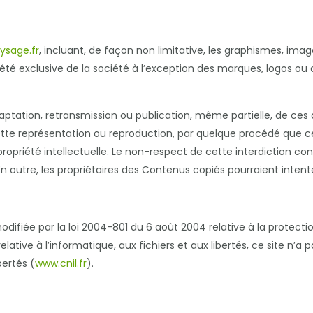
ysage.fr
, incluant, de façon non limitative, les graphismes, image
iété exclusive de la société à l’exception des marques, logos o
daptation, retransmission ou publication, même partielle, de ces
Cette représentation ou reproduction, par quelque procédé que 
a propriété intellectuelle. Le non-respect de cette interdiction 
En outre, les propriétaires des Contenus copiés pourraient intent
difiée par la loi 2004-801 du 6 août 2004 relative à la protect
ive à l’informatique, aux fichiers et aux libertés, ce site n’a pa
bertés (
www.cnil.fr
).