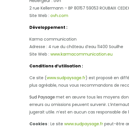
Hébergeur : ovh
2 rue Kellermann – BP 80157 59053 ROUBAIX CEDEX
Site Web :
ovh.com
Développement
:
Karma communication
Adresse : 4 rue du château d’eau 11400 Souilhe
Site Web :
www.karmacommunication.eu
Conditions d’utilisation :
Ce site (
www.sudpaysage.fr
) est proposé en diff
plus agréable, nous vous recommandons de recour
Sud Paysage
met en œuvre tous les moyens dont el
erreurs ou omissions peuvent survenir. L’internaut
jugerait utile. n’est en aucun cas responsable de l
Cookies
: Le site
www.sudpaysage.fr
peut-être am