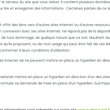
le serveur du site que vous visitez. Il contient plusieurs donnée
r lire et enregistrer des informations . Certaines parties de ce 
 offrir des liens vers d’autres sites internet ou d’autres ressour
connexion avec ses sites internet. ne répond pas de la disponibil
le de tout dommage, de quelque nature que ce soit, résultant du
u’ils proposent, ou de tout usage qui peut être fait de ces élém
onformer à leurs conditions d’utilisation.
 sites internet de ne peuvent mettre en place un hyperlien en dire
haiterait mettre en place un hyperlien en direction d’un des sites
e formuler sa demande de mise en place d’un hyperlien. Sud Pays
ses informations sont présentés sur notre site
www.sudpaysage.f